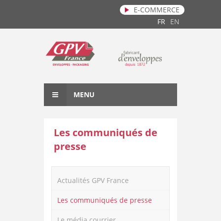
E-COMMERCE
Aller au contenu principal
FR
EN
MENU
Les communiqués de
presse
Actualités GPV France
Les communiqués de presse
Le média courrier