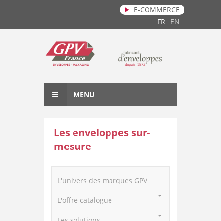
E-COMMERCE
Aller au contenu principal
FR
EN
MENU
Les enveloppes sur-
mesure
L'univers des marques GPV
L'offre catalogue
Les solutions