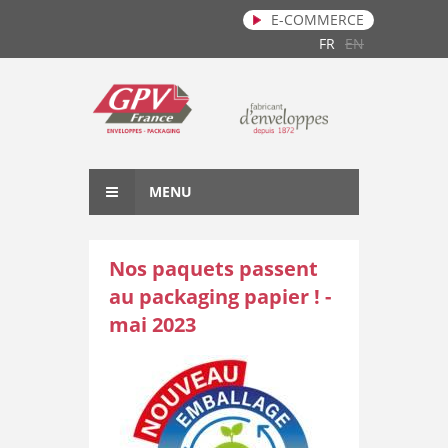
E-COMMERCE
Aller au contenu principal
FR
EN
MENU
Nos paquets passent
au packaging papier ! -
mai 2023