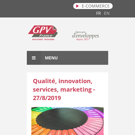
E-COMMERCE
Aller au contenu principal
FR
EN
MENU
Qualité, innovation,
services, marketing -
27/8/2019